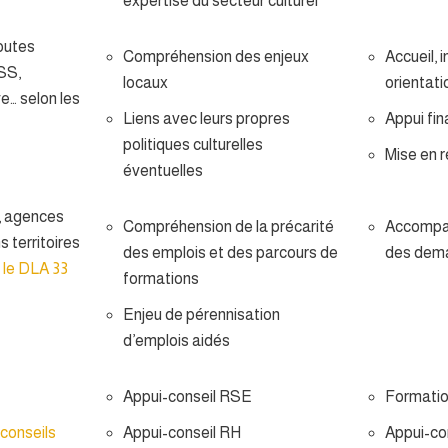
expertise du secteur culturel
toutes
Compréhension des enjeux
Accueil, 
ESS,
locaux
orientati
ve… selon les
Liens avec leurs propres
Appui fin
politiques culturelles
Mise en 
éventuelles
, agences
Compréhension de la précarité
Accompag
s territoires
des emplois et des parcours de
des dema
 le DLA 33
formations
Enjeu de pérennisation
d’emplois aidés
Appui-conseil RSE
Formati
conseils
Appui-conseil RH
Appui-co