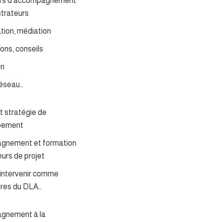
ifs d’accompagnement
strateurs
tion, médiation
ons, conseils
on
réseau…
t stratégie de
pement
gnement et formation
urs de projet
intervenir comme
ires du DLA…
gnement à la