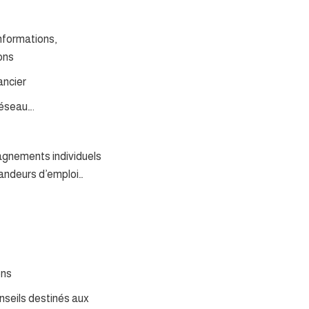
informations,
ons
ancier
réseau….
nements individuels
ndeurs d’emploi…
ons
nseils destinés aux