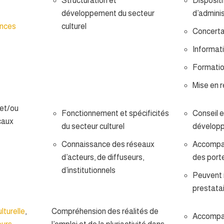
Structuration et
Disposit
développement du secteur
d’admini
ences
culturel
Concerta
Informati
Formati
Mise en 
 et/ou
Fonctionnement et spécificités
Conseil e
caux
du secteur culturel
dévelop
Connaissance des réseaux
Accompa
d’acteurs, de diffuseurs,
des porte
d’institutionnels
Peuvent 
prestata
lturelle
,
Compréhension des réalités de
Accompa