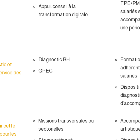
TPE/PME
Appui-conseil à la
salariés 
transformation digitale
accompag
une pério
Diagnostic RH
Formatio
tic et
adhérent
GPEC
rvice des
salariés
Dispositi
diagnosti
d’accom
Missions transversales ou
Accompa
ur cette
sectorielles
artistiqu
 pour les