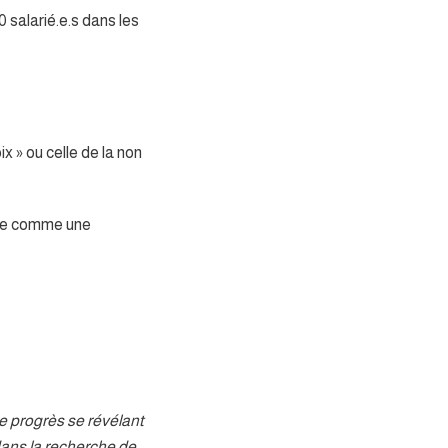
 salarié.e.s dans les
x » ou celle de la non
arge comme une
 progrès se révélant
dans la recherche de