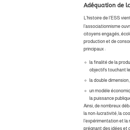
Adéquation de la 
L’histoire de l’ESS vie
l’associationnisme ouvr
citoyens engagés, écolo
production et de consomm
principaux :
la finalité de la pro
objectifs touchant le
la double dimension,
un modèle économique
la puissance publiqu
Ainsi, de nombreux débat
la non-lucrativité, la co
l’expérimentation et la
prégnant des idées et 