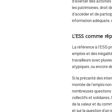
d’exercer des activités 
les patrimoines, droit 
d’accéder et de particip
information adéquate, dr
L’ESS comme répo
La référence à l’ESS p
emplois et des inégalit
travailleurs avec plusi
atypiques, ou encore d
Si la précarité des int
montée de l’emploi non 
nombreuses questions su
collectifs et solidaires
de la valeur et du commu
et sur la question d’un