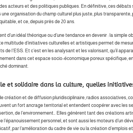
es acteurs et des politiques publiques. En définitive, ces débats s
 une organisation du champ culturel plus juste, plus transparente, p
uitable, et ce, depuis près de 20 ans.
ment d’un idéal théorique ou d’une tendance en devenir : la simple 
 multitude d’initiatives culturelles et artistiques permet de mesur
 de l’ESS. Et c’est en les analysant et les valorisant, qu’il appara
leinement dans cet espace socio-économique poreux spécifique, en 
rché dominant.
e et solidaire dans la culture, quelles initiative
 de création et de diffusion pluridisciplinaire, radios associatives, c
souvent un fort ancrage territorial et entendent coopérer avec les se
insertion, de l’environnement… Elles génèrent tant des créations arti
 de l’épanouissement personnel, et sont aussi les moteurs d’un d
catif, par l’amélioration du cadre de vie ou la création d’emplois et