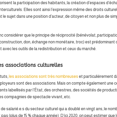
risent la participation des habitants, la création d’espaces d’éch
nterculturels. Elles sont ainsi l’expression même des droits cultur
nt le sujet dans une position d’acteur, de citoyen et non plus de 
donc considérer que le principe de réciprocité (bénévolat, participat
oconstruction, don, échange non monétaire, troc) est prédominant
 avec les outils de la redistribution et ceux du marché.
 associations culturelles
atuts,
les associations sont très nombreuses
et particulièrement d
ployeurs sont des associations. Mais on compte également une c
ents labellisés par l’État, des orchestres, des sociétés de producti
des compagnies de spectacle vivant, etc.
 salarié.e.s du secteur culturel qui a doublé en vingt ans, le nom
it pas (plus de 15 % chaque année). D’ici 2020, on peut estimer que