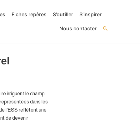
ses
Fiches repères
S’outiller
S’inspirer
Nous contacter
el
ire irriguent le champ
ux représentées dans les
t de l’ESS reflètent une
int de devenir