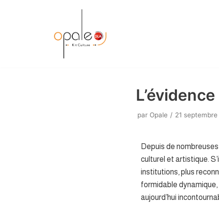
Aller
au
contenu
L’évidence 
par
Opale
21 septembre
Depuis de nombreuses an
culturel et artistique. 
institutions, plus recon
formidable dynamique, q
aujourd’hui incontourna