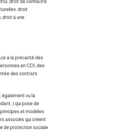
trui, droit de connaître
urelles, droit
, droit à une
ce à la précarité des
 personnes en CDI, des
montée des contrats
t également vu la
ndant…) qui pose de
 principes et modèles
urs associés qui créent
me de protection sociale