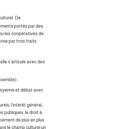
ulturel. De
ements portés par des
 ou les coopératives de
ise par trois traits
 elle s’articule avec des
nsemble) ;
citoyenne et débat avec
els, l’intérêt général,
es publiques, le droit à
ppement de plus en plus
ns le champ culturel un