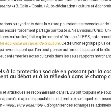
anente »
(B. Colin – Opale, « Auto-déclaration « culture et économi
tions ou syndicats dans la culture pourraient se revendiquer de 
as encore forcément partagé par tou.te.s. Néanmoins, l’Ufisc (Uni
ctures culturelles) fait explicitement référence à l’ESS, notammen
re économie de l’art et de la culture
. Cette union regroupe plus de
ui revendiquent que l’on peut penser autrement la place et le rôle d
e peut enfermer les actes culturels dans les seuls rapports marchan
els à la protection sociale en passant par la co
ent au débat et à la réflexion dans le champ cu
lles et artistiques se reconnaissant dans l’ESS ont toujours été so
 capacités d’agir des populations du territoire sur lequel elles inscr
un
« mieux vivre ensemble »
, d’organiser des échanges relationne