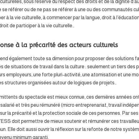
culturelles, sous réserve du respect des droits et de la dignité d’au
de se référer ou de ne pas se référer à une ou des communautés cult
er à la vie culturelle, à commencer par la langue, droit à l’éducation
oit de participer à la vie culturelle…
nse à la précarité des acteurs culturels
rend également toute sa dimension pour proposer des solutions fa
és de situations de travail dans la culture : seulement un tiers des
eurs employeurs, une forte pluri-activité, une atomisation et une 
es structures organisées autour de logiques de projets…
ermittents du spectacle est mieux connue, ces dernières années on
salarié et très peu rémunéré (micro entreprenariat, travail indépe
r la précarité et la protection sociale de ces personnes. Par ses
, l’ESS doit permettre de mieux soutenir et rémunérer ces travaille
n. Elle doit aussi ouvrir la réflexion sur la refonte de notre systè
 revenu minimum garanti.