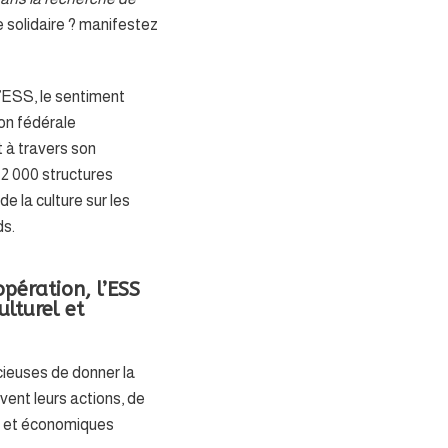
e solidaire ? manifestez
l’ESS, le sentiment
on fédérale
t à travers son
 2 000 structures
e la culture sur les
ds.
opération, l’ESS
lturel et
ucieuses de donner la
ivent leurs actions, de
ls et économiques