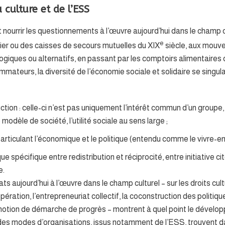
culture et de l’ESS
nt nourrir les questionnements à l’œuvre aujourd’hui dans le champ c
e
ier ou des caisses de secours mutuelles du XIX
siècle, aux mouv
giques ou alternatifs, en passant par les comptoirs alimentaires
ateurs, la diversité de l’économie sociale et solidaire se singular
duction : celle-ci n’est pas uniquement l’intérêt commun d’un groupe,
 modèle de société, l’utilité sociale au sens large ;
 articulant l’économique et le politique (entendu comme le vivre-e
 spécifique entre redistribution et réciprocité, entre initiative 
e.
s aujourd’hui à l’œuvre dans le champ culturel – sur les droits cultur
opération, l’entrepreneuriat collectif, la coconstruction des politiqu
 notion de démarche de progrès – montrent à quel point le dévelo
des modes d’organisations, issus notamment de l’ESS, trouvent da