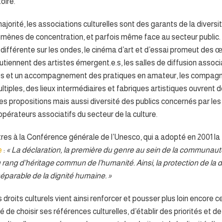
toire.
ajorité, les associations culturelles sont des garants de la diversi
ènes de concentration, et parfois même face au secteur public. 
ifférente sur les ondes, le cinéma d’art et d’essai promeut des œ
tiennent des artistes émergent.e.s, les salles de diffusion assoc
s et un accompagnement des pratiques en amateur, les compagn
ltiples, des lieux intermédiaires et fabriques artistiques ouvrent 
es propositions mais aussi diversité des publics concernés par les 
opérateurs associatifs du secteur de la culture.
tres à la Conférence générale de l’Unesco, qui a adopté en 2001 la
e
:
« La déclaration, la première du genre au sein de la communauté
au rang d’héritage commun de l’humanité. Ainsi, la protection de la di
séparable de la dignité humaine. »
 droits culturels vient ainsi renforcer et pousser plus loin encor
é de choisir ses références culturelles, d’établir des priorités et de