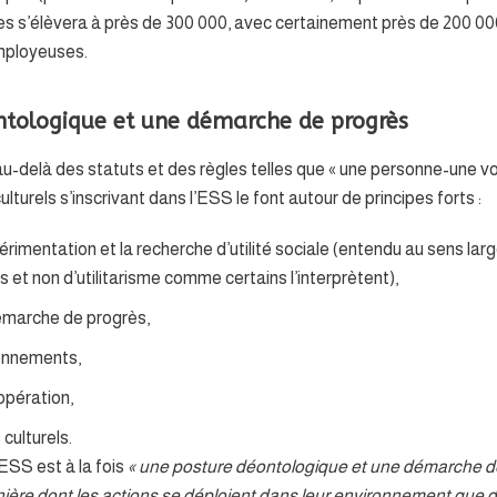
les s’élèvera à près de 300 000, avec certainement près de 200 000
mployeuses.
ntologique et une démarche de progrès
au-delà des statuts et des règles telles que « une personne-une voi
culturels s’inscrivant dans l’ESS le font autour de principes forts :
périmentation et la recherche d’utilité sociale (entendu au sens l
et non d’utilitarisme comme certains l’interprètent),
démarche de progrès,
sonnements,
opération,
 culturels.
l’ESS est à la fois
« une posture déontologique et une démarche de
nière dont les actions se déploient dans leur environnement que 